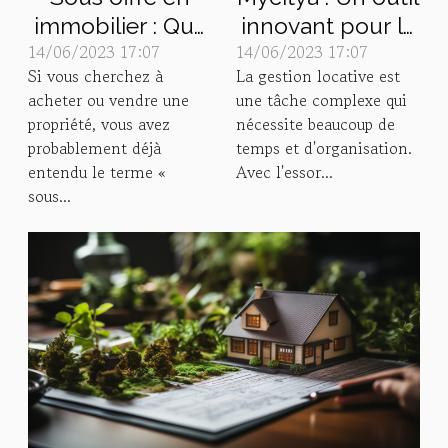
immobilier : Que
innovant pour la
14/06/2023 17:07
14/06/2023 17:07
signifie vraiment
gestion
Si vous cherchez à
La gestion locative est
ce terme ?
immobilière
acheter ou vendre une
une tâche complexe qui
propriété, vous avez
nécessite beaucoup de
probablement déjà
temps et d'organisation.
entendu le terme «
Avec l'essor...
sous...