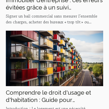
Immobilier d’entreprise : ces erreurs
évitées grâce à un suivi
personnalisé
Signer un bail commercial sans mesurer l’ensemble
des charges, acheter des bureaux « trop tôt » ou...
Comprendre le droit d'usage et
d'habitation : Guide pour
propriétaires et locataires
Introduction : Le logement est une nécessité