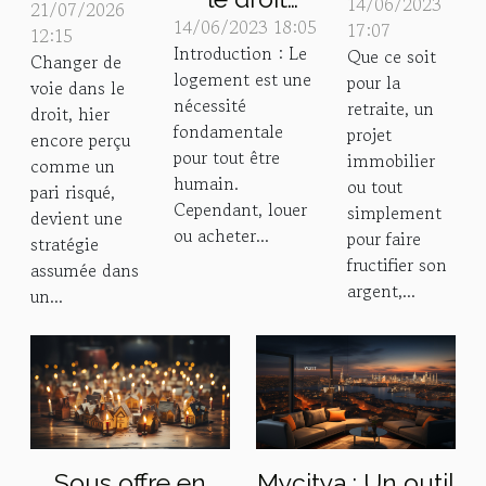
14/06/2023
Guide
21/07/2026
nouveau
14/06/2023 18:05
d'usage et
17:07
12:15
pour
départ :
Introduction : Le
Que ce soit
d'habitation :
Changer de
faire
réinventer
logement est une
pour la
voie dans le
Guide pour
fructifier
sa
nécessité
retraite, un
droit, hier
propriétaires
fondamentale
votre
projet
carrière
encore perçu
et locataires
pour tout être
immobilier
argent
comme un
juridique
humain.
ou tout
pari risqué,
Cependant, louer
simplement
devient une
ou acheter...
pour faire
stratégie
fructifier son
assumée dans
argent,...
un...
Sous offre en
Mycitya : Un outil