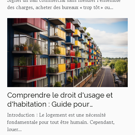
Signer un bail commercial sans mesurer l’ensemble
des charges, acheter des bureaux « trop tôt » ou...
Comprendre le droit d'usage et
d'habitation : Guide pour
propriétaires et locataires
Introduction : Le logement est une nécessité
fondamentale pour tout être humain. Cependant,
louer...