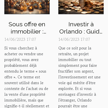
Sous offre en
Investir à
immobilier :
Orlando : Guide
Que signifie
pour faire
14/06/2023 17:07
14/06/2023 17:07
vraiment ce
fructifier votre
Si vous cherchez à
Que ce soit pour la
terme ?
argent
acheter ou vendre une
retraite, un projet
propriété, vous avez
immobilier ou tout
probablement déjà
simplement pour faire
entendu le terme « sous
fructifier son argent,
offre ». Ce terme est
l'investissement est une
souvent utilisé dans le
voie qui mérite d'être
contexte de l'achat ou de
explorée. Et si vous
la vente d'une propriété
envisagez d'investir à
immobilière, mais que
l'étranger, Orlando
signifie-t-il réellement et
pourrait être une