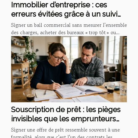
Immobilier d’entreprise : ces
erreurs évitées grâce à un suivi
personnalisé
Signer un bail commercial sans mesurer l’ensemble
des charges, acheter des bureaux « trop tôt » ou...
Souscription de prêt : les pièges
invisibles que les emprunteurs
sous-estiment
Signer une offre de prêt ressemble souvent à une
formalité, alors que c’est l’un des contrats les...